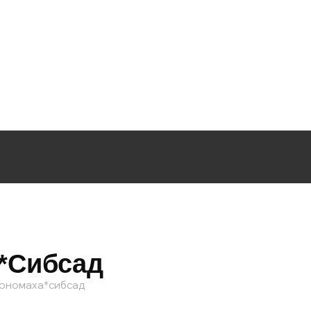
*сибсад
Мономаха*сибсад