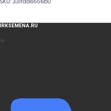
SKU: 331faa6556b0
IRKSEMENA.RU
Vk