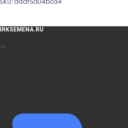
SKU: dadf5a04bca4
IRKSEMENA.RU
Vk