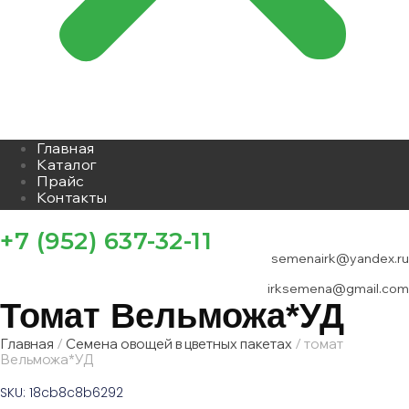
Главная
Каталог
Прайс
Контакты
+7 (952) 637-32-11
semenairk@yandex.ru
irksemena@gmail.com
Томат Вельможа*УД
Главная
/
Семена овощей в цветных пакетах
/ томат
Вельможа*УД
SKU: 18cb8c8b6292