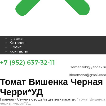
Главная
Каталог
Прайс
Контакты
+7 (952) 637-32-11
semenairk@yandex.ru
irksemena@gmail.com
Томат Вишенка Черная
Черри*УД
Главная
/
Семена овощей в цветных пакетах
/ томат Вишенка
черная черри*УД