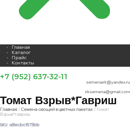
Главная
Каталог
Прайс
Контакты
+7 (952) 637-32-11
semenairk@yandex.ru
irksemena@gmail.com
Томат Взрыв*гавриш
Главная
/
Семена овощей в цветных пакетах
/ томат
Взрыв*гавриш
SKU: a8ecbc1573bb