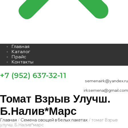
Главная
Каталог
Прайс
Контакты
+7 (952) 637-32-11
semenairk@yandex.ru
irksemena@gmail.com
Томат Взрыв Улучш.
Б.Налив*марс
Главная
/
Семена овощей в белых пакетах
/ томат Взрыв
улучш. Б.Налив*марс