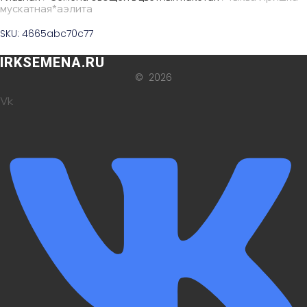
мускатная*аэлита
SKU: 4665abc70c77
IRKSEMENA.RU
© 2026
Vk