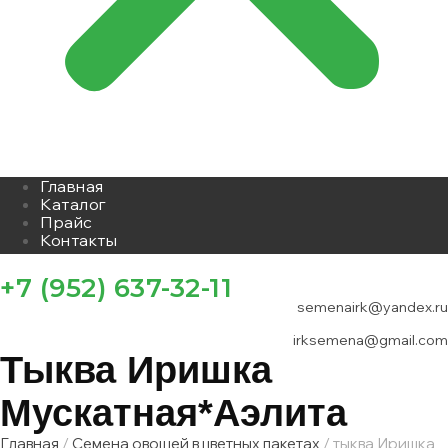
Главная
Каталог
Прайс
Контакты
+7 (952) 637-32-11
semenairk@yandex.ru
irksemena@gmail.com
Тыква Иришка
Мускатная*аэлита
Главная
/
Семена овощей в цветных пакетах
/ тыква Иришка