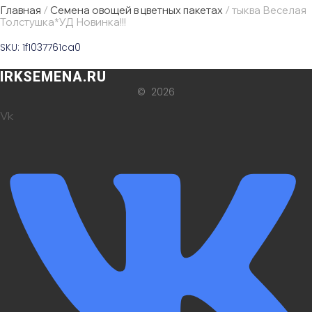
Главная
/
Семена овощей в цветных пакетах
/ тыква Веселая
Толстушка*УД Новинка!!!
SKU: 1f1037761ca0
IRKSEMENA.RU
© 2026
Vk