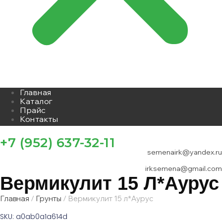
Главная
Каталог
Прайс
Контакты
+7 (952) 637-32-11
semenairk@yandex.ru
irksemena@gmail.com
Вермикулит 15 Л*Аурус
Главная
/
Грунты
/ Вермикулит 15 л*Аурус
SKU: a0ab0a1a614d