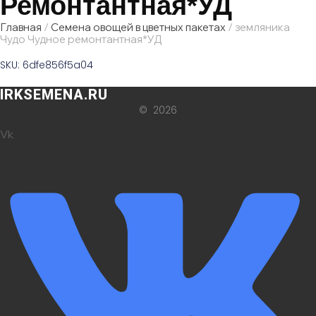
Ремонтантная*УД
Главная
/
Семена овощей в цветных пакетах
/ земляника
Чудо Чудное ремонтантная*УД
SKU: 6dfe856f5a04
IRKSEMENA.RU
© 2026
Vk