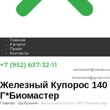
Главная
Каталог
Прайс
Контакты
+7 (952) 637-32-11
semenairk@yandex.ru
irksemena@gmail.com
Железный Купорос 140
Г*Биомастер
Главная
/
Удобрения
/ Железный купорос 140 г*Биомастер