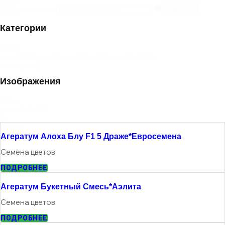
Filter
Search content
Clear
prod
searfch
Категории
title
Filter
Семена овощей в цветных пакетах
prod
category2
Изображения
Filter
1
(1627)
prod
by
image
Агератум Алоха Блу F1 5 Драже*евросемена
Семена цветов
ПОДРОБНЕЕ
Агератум Букетный Смесь*Аэлита
Семена цветов
ПОДРОБНЕЕ