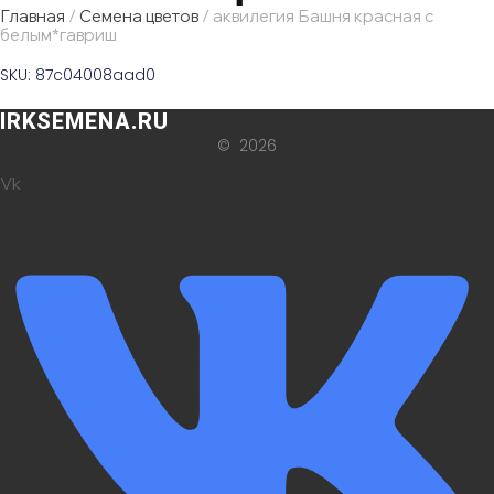
Главная
/
Семена цветов
/ аквилегия Башня красная с
белым*гавриш
SKU: 87c04008aad0
IRKSEMENA.RU
© 2026
Vk