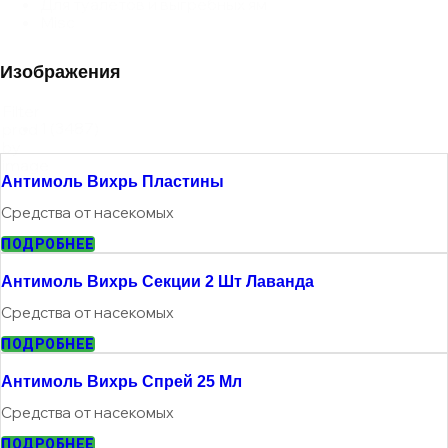
Для туалетов и выгребных ям
Misc
Изображения
Filter
1
(3487)
prod
by
image
Антимоль Вихрь Пластины
Средства от насекомых
ПОДРОБНЕЕ
Антимоль Вихрь Секции 2 Шт Лаванда
Средства от насекомых
ПОДРОБНЕЕ
Антимоль Вихрь Спрей 25 Мл
Средства от насекомых
ПОДРОБНЕЕ