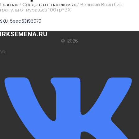
Главная
/
Средства от насекомых
/ Великий Воин био-
гранулы от муравьев 100 гр*ВХ
SKU: 5eea63195070
IRKSEMENA.RU
© 2026
Vk