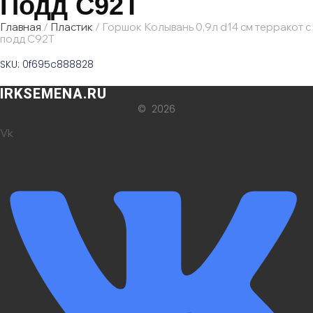
Подд С92Т
Главная
/
Пластик
/ Горшок Колывань 0,9л d14 см терракот с
подд С92Т
SKU: 0f695c888828
IRKSEMENA.RU
© 2026
Vk