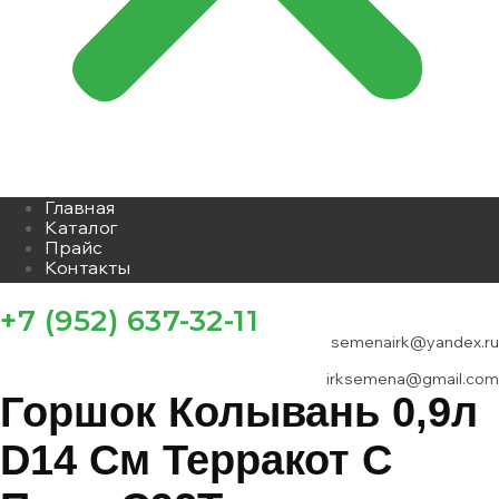
Главная
Каталог
Прайс
Контакты
+7 (952) 637-32-11
semenairk@yandex.ru
irksemena@gmail.com
Горшок Колывань 0,9л
D14 См Терракот С