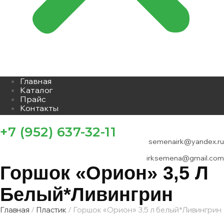
Главная
Каталог
Прайс
Контакты
+7 (952) 637-32-11
semenairk@yandex.ru
irksemena@gmail.com
Горшок «Орион» 3,5 Л
Белый*Ливингрин
Главная
/
Пластик
/ Горшок «Орион» 3,5 л белый*Ливингрин