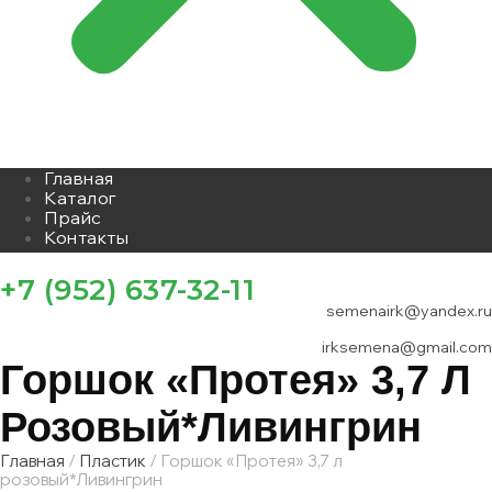
Главная
Каталог
Прайс
Контакты
+7 (952) 637-32-11
semenairk@yandex.ru
irksemena@gmail.com
Горшок «Протея» 3,7 Л
Розовый*Ливингрин
Главная
/
Пластик
/ Горшок «Протея» 3,7 л
розовый*Ливингрин