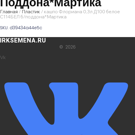
Поддона*Мартика
Главная
/
Пластик
/ кашпо Флориана 0,3л Д100 белое
С114БЕЛ б/поддона*Мартика
SKU: d39434a44e5c
IRKSEMENA.RU
© 2026
Vk