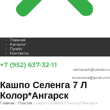
Главная
Каталог
Прайс
Контакты
+7 (952) 637-32-11
semenairk@yandex.ru
irksemena@gmail.com
Кашпо Селенга 7 Л
Колор*Ангарск
Главная
/
Пластик
/ кашпо Селенга 7 л колор*Ангарск