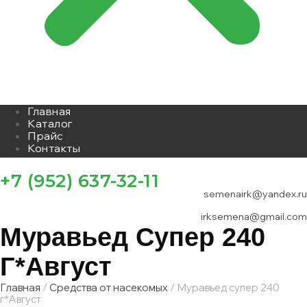
Главная
Каталог
Прайс
Контакты
+7 (952) 637-32-11
semenairk@yandex.ru
irksemena@gmail.com
Муравьед Супер 240
Г*Август
Главная
/
Средства от насекомых
/ Муравьед супер 240
г*Август