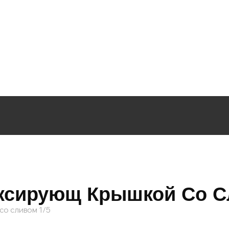
иксирующ Крышкой Со С
со сливом 1/5