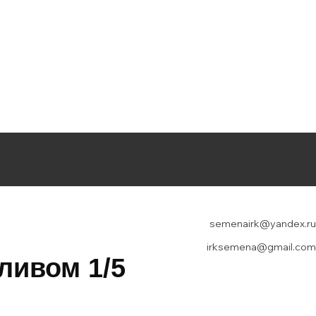
semenairk@yandex.ru
irksemena@gmail.com
ливом 1/5